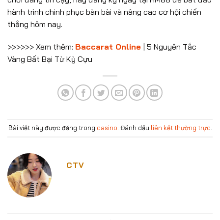
hành trình chinh phục bàn bài và nâng cao cơ hội chiến
thắng hôm nay.
>>>>>> Xem thêm:
Baccarat Online
| 5 Nguyên Tắc
Vàng Bất Bại Từ Kỳ Cựu
Bài viết này được đăng trong
casino
. Đánh dấu
liên kết thường trực
.
CTV