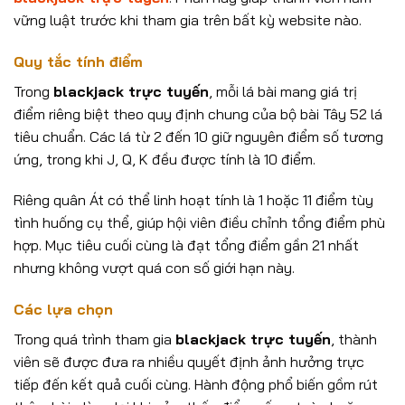
vững luật trước khi tham gia trên bất kỳ website nào.
Quy tắc tính điểm
Trong
blackjack trực tuyến
, mỗi lá bài mang giá trị
điểm riêng biệt theo quy định chung của bộ bài Tây 52 lá
tiêu chuẩn. Các lá từ 2 đến 10 giữ nguyên điểm số tương
ứng, trong khi J, Q, K đều được tính là 10 điểm.
Riêng quân Át có thể linh hoạt tính là 1 hoặc 11 điểm tùy
tình huống cụ thể, giúp hội viên điều chỉnh tổng điểm phù
hợp. Mục tiêu cuối cùng là đạt tổng điểm gần 21 nhất
nhưng không vượt quá con số giới hạn này.
Các lựa chọn
Trong quá trình tham gia
blackjack trực tuyến
, thành
viên sẽ được đưa ra nhiều quyết định ảnh hưởng trực
tiếp đến kết quả cuối cùng. Hành động phổ biến gồm rút