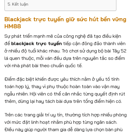
Kết luận
Blackjack trực tuyến giữ sức hút bền vững
HM88
Sự phát triển mạnh mẽ của công nghệ đã tạo điều kiện
để
blackjack trực tuyến
tiếp cận đông đảo thành viên
ở nhiều độ tuổi khác nhau. Trò chơi sử dụng bộ bài Tây 52
lá quen thuộc, mỗi ván đều dựa trên nguyên tắc so điểm
với nhà phát bài theo chuẩn quốc tế.
Điểm đặc biệt khiến được yêu thích nằm ở yếu tố tính
toán hợp lý, thay vì phụ thuộc hoàn toàn vào vận may
ngẫu nhiên. Hội viên có thể cân nhắc từng quyết định rút
thêm, dừng lại hay tách bài dựa trên tổng điểm hiện có.
Trên các trang giải trí uy tín, thường tích hợp nhiều phòng
với mức đặt linh hoạt nhằm phù hợp từng ngân sách.
Điều này giúp người tham gia dễ dàng lựa chọn bàn phù