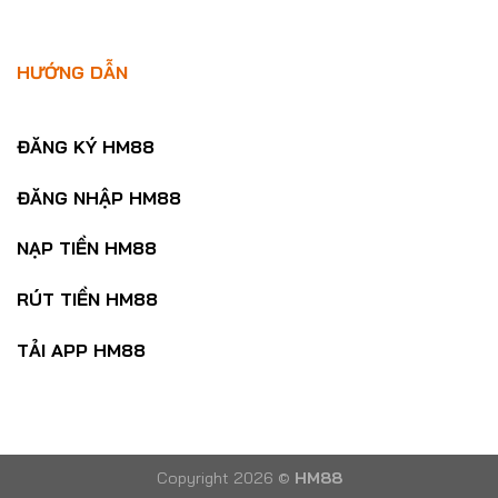
HƯỚNG DẪN
ĐĂNG KÝ HM88
ĐĂNG NHẬP HM88
NẠP TIỀN
HM88
RÚT TIỀN HM88
TẢI APP HM88
Copyright 2026 ©
HM88