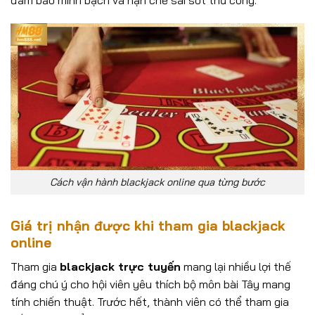
Cách vận hành blackjack online qua từng bước
Giá trị nhận được khi tham gia blackjack
online
Tham gia
blackjack trực tuyến
mang lại nhiều lợi thế
đáng chú ý cho hội viên yêu thích bộ môn bài Tây mang
tính chiến thuật. Trước hết, thành viên có thể tham gia