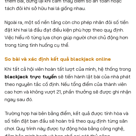
thêm bài, dừng lại khi cảm thấy điểm số an toàn hoặc
tách đôi khi sở hữu hai lá giống nhau.
Ngoài ra, một số nền tảng còn cho phép nhân đôi số tiền
đặt khi hai lá đầu đạt điều kiện phù hợp theo quy định.
Việc hiểu rõ từng lựa chọn giúp người chơi chủ động hơn
trong từng tình huống cụ thể.
So bài và xác định kết quả blackjack online
Khi tất cả hội viên hoàn tất lượt của mình, hệ thống trong
blackjack trực tuyến
sẽ tiến hành lật bài của nhà phát
theo nguyên tắc cố định. Nếu tổng điểm của thành viên
cao hơn và không vượt 21, phần thưởng sẽ được ghi nhận
ngay sau đó.
Trường hợp hai bên bằng điểm, kết quả được tính hòa và
số tiền đặt ban đầu sẽ hoàn trả theo quy định từng sân
chơi. Quy trình này được tự động hóa bằng công nghệ,
đảm bảo minh bạch và hạn chế sai sót thủ công.