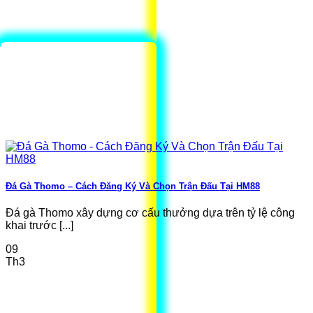
Đá Gà Thomo – Cách Đăng Ký Và Chọn Trận Đấu Tại HM88
Đá gà Thomo xây dựng cơ cấu thưởng dựa trên tỷ lệ công
khai trước [...]
09
Th3