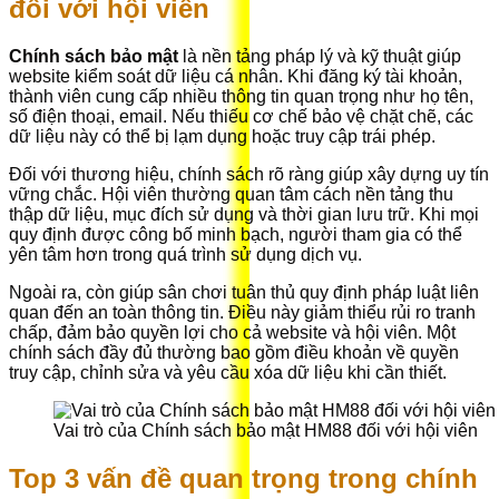
đối với hội viên
Chính sách bảo mật
là nền tảng pháp lý và kỹ thuật giúp
website kiểm soát dữ liệu cá nhân. Khi đăng ký tài khoản,
thành viên cung cấp nhiều thông tin quan trọng như họ tên,
số điện thoại, email. Nếu thiếu cơ chế bảo vệ chặt chẽ, các
dữ liệu này có thể bị lạm dụng hoặc truy cập trái phép.
Đối với thương hiệu, chính sách rõ ràng giúp xây dựng uy tín
vững chắc. Hội viên thường quan tâm cách nền tảng thu
thập dữ liệu, mục đích sử dụng và thời gian lưu trữ. Khi mọi
quy định được công bố minh bạch, người tham gia có thể
yên tâm hơn trong quá trình sử dụng dịch vụ.
Ngoài ra, còn giúp sân chơi tuân thủ quy định pháp luật liên
quan đến an toàn thông tin. Điều này giảm thiểu rủi ro tranh
chấp, đảm bảo quyền lợi cho cả website và hội viên. Một
chính sách đầy đủ thường bao gồm điều khoản về quyền
truy cập, chỉnh sửa và yêu cầu xóa dữ liệu khi cần thiết.
Vai trò của Chính sách bảo mật HM88 đối với hội viên
Top 3 vấn đề quan trọng trong chính