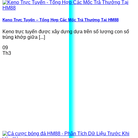
Keno Trực Tuyến – Tổng Hợp Các Mốc Trả Thưởng Tại HM88
Keno trực tuyến được xây dựng dựa trên số lượng con số
trùng khớp giữa [...]
09
Th3