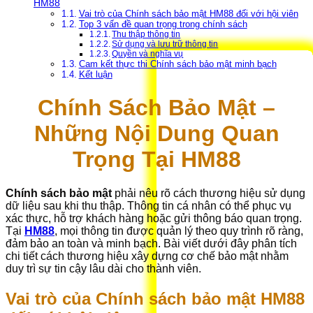
HM88
Vai trò của Chính sách bảo mật HM88 đối với hội viên
Top 3 vấn đề quan trọng trong chính sách
Thu thập thông tin
Sử dụng và lưu trữ thông tin
Quyền và nghĩa vụ
Cam kết thực thi Chính sách bảo mật minh bạch
Kết luận
Chính Sách Bảo Mật –
Những Nội Dung Quan
Trọng Tại HM88
Chính sách bảo mật
phải nêu rõ cách thương hiệu sử dụng
dữ liệu sau khi thu thập. Thông tin cá nhân có thể phục vụ
xác thực, hỗ trợ khách hàng hoặc gửi thông báo quan trọng.
Tại
HM88
, mọi thông tin được quản lý theo quy trình rõ ràng,
đảm bảo an toàn và minh bạch. Bài viết dưới đây phân tích
chi tiết cách thương hiệu xây dựng cơ chế bảo mật nhằm
duy trì sự tin cậy lâu dài cho thành viên.
Vai trò của Chính sách bảo mật HM88