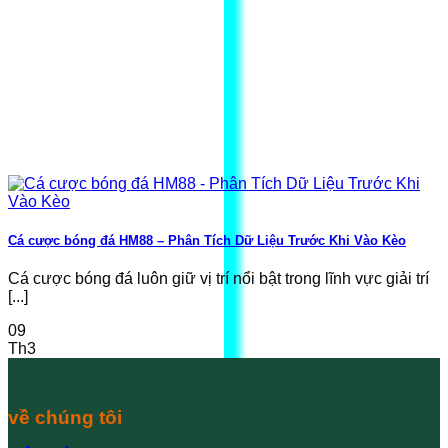
Cá cược bóng đá HM88 – Phân Tích Dữ Liệu Trước Khi Vào Kèo
Cá cược bóng đá luôn giữ vị trí nổi bật trong lĩnh vực giải trí
[...]
09
Th3
về chúng tôi