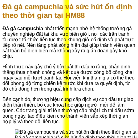
Đá gà campuchia và sức hút ổn định
theo thời gian tại HM88
Đá gà campuchia
phát triển mạnh nhờ hệ thống trường gà
chuyên nghiệp đặt tại khu vực biên giới, nơi các trận tranh
tài được tổ chức liên tục theo khung giờ cố định và phát trực
tiếp rõ nét. Nền tảng phát sóng hiện đại giúp thành viên quan
sát toàn bộ diễn biến mà không xảy ra gián đoạn gây khó
chịu.
Hình thức này gây chú ý bởi luật thi đấu rõ ràng, phân định
thắng thua nhanh chóng và kết quả được công bố công khai
ngay sau mỗi lượt tranh tài. Hội viên khi tham gia có thể theo
dõi phong độ từng chiến kê trước khi đưa ra quyết định, từ
đó chủ động hơn trong quá trình lựa chọn.
Bên cạnh đó, thương hiệu cung cấp dịch vụ còn đầu tư giao
diện thân thiện, bố cục khoa học giúp người mới dễ làm
quen. Các trang giải trí lớn thường cập nhật lịch thi đấu sớm
trong ngày, tạo điều kiện cho thành viên sắp xếp thời gian
hợp lý và theo dõi liên tục.
Đá gà campuchia và sức hút ổn định theo thời gian tại