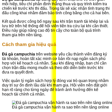
mỗi hiệp, tiêu chí phân định thắng thua và quy trình kiểm tra
chiến kê trước khi thi đấu. Trọng tài sẽ xác nhận tình trạng thi
đấu công khai nhằm đảm bảo tính công bằng cho cả hai bên.
Kết quả được công bố ngay sau khi trận tranh tài khép lại và
lưu trữ trên hệ thống để hội viên tiện tra cứu lại khi cần thiết.
Điều này giúp nâng cao độ tin cậy cho toàn bộ quá trình
tham gia trên nền tảng.
Cách tham gia hiệu quả
Đá gà campuchia
trên website yêu cầu thành viên đăng ký
tài khoản, hoàn tất xác minh cơ bản rồi nạp ngân sách phù
hợp với kế hoạch cá nhân. Sau khi đăng nhập, bạn chỉ cần
chọn trận đấu mong muốn và theo dõi diễn biến trước khi
đưa ra quyết định.
Việc quản lý ngân sách hợp lý đóng vai trò quan trọng nhằm
duy trì sự ổn định lâu dài khi tham gia. Hội viên nên đặt giới
hạn rõ ràng cho từng ngày để tránh ảnh hưởng đến kế
hoạch tài chính cá nhân.
Đá gà campuchia vận hành ra sao trên nền tảng online