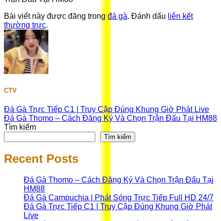
Bài viết này được đăng trong
đá gà
. Đánh dấu
liên kết
thường trực
.
CTV
Đá Gà Trực Tiếp C1 | Truy Cập Đúng Khung Giờ Phát Live
Đá Gà Thomo – Cách Đăng Ký Và Chọn Trận Đấu Tại HM88
Tìm kiếm
Tìm kiếm
Recent Posts
Đá Gà Thomo – Cách Đăng Ký Và Chọn Trận Đấu Tại
HM88
Đá Gà Campuchia | Phát Sóng Trực Tiếp Full HD 24/7
Đá Gà Trực Tiếp C1 | Truy Cập Đúng Khung Giờ Phát
Live