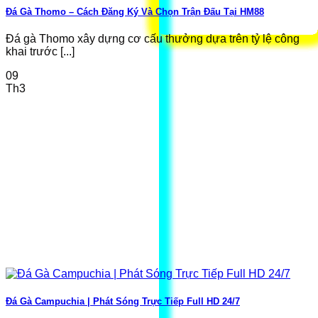
Đá Gà Thomo – Cách Đăng Ký Và Chọn Trận Đấu Tại HM88
Đá gà Thomo xây dựng cơ cấu thưởng dựa trên tỷ lệ công
khai trước [...]
09
Th3
Đá Gà Campuchia | Phát Sóng Trực Tiếp Full HD 24/7