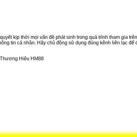
i quyết kịp thời mọi vấn đề phát sinh trong quá trình tham gia
hông tin cá nhân. Hãy chủ động sử dụng đúng kênh liên lạc để 
 Thương Hiệu HM88