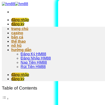
Bỏ
qua
nội
dung
đăng nhập
đăng ký
trang chủ
casino
bắn cá
thể thao
nổ hũ
hướng dẫn
Đăng Ký HM88
Đăng Nhập HM88
Nạp Tiền HM88
Rút Tiền HM88
đăng nhập
đăng ký
Table of Contents