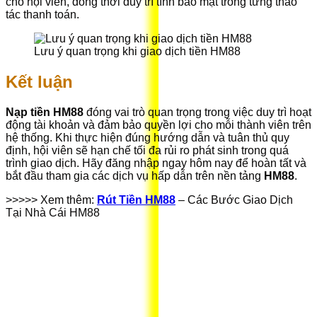
cho hội viên, đồng thời duy trì tính bảo mật trong từng thao
tác thanh toán.
Lưu ý quan trọng khi giao dịch tiền HM88
Kết luận
Nạp tiền HM88
đóng vai trò quan trọng trong việc duy trì hoạt
động tài khoản và đảm bảo quyền lợi cho mỗi thành viên trên
hệ thống. Khi thực hiện đúng hướng dẫn và tuân thủ quy
định, hội viên sẽ hạn chế tối đa rủi ro phát sinh trong quá
trình giao dịch. Hãy đăng nhập ngay hôm nay để hoàn tất và
bắt đầu tham gia các dịch vụ hấp dẫn trên nền tảng
HM88
.
>>>>> Xem thêm:
Rút Tiền HM88
– Các Bước Giao Dịch
Tại Nhà Cái HM88