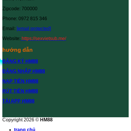
Zipcode: 700000
Phone: 0972 815 346
Email:
[email protected]
Website:
https://sexvietsub.me/
hướng dẫn
ĐĂNG KÝ HM88
ĐĂNG NHẬP HM88
NẠP TIỀN
HM88
RÚT TIỀN HM88
TẢI APP HM88
Copyright 2026 ©
HM88
trang chủ