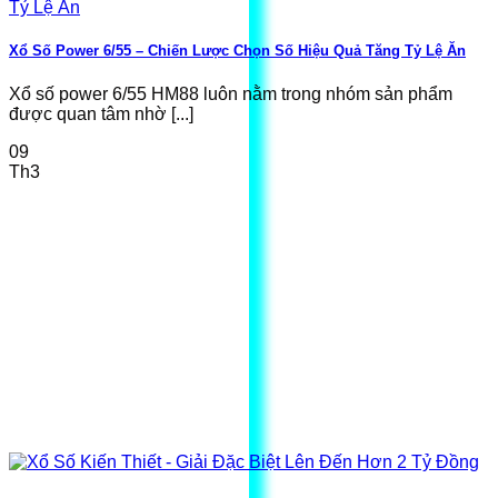
Xổ Số Power 6/55 – Chiến Lược Chọn Số Hiệu Quả Tăng Tỷ Lệ Ăn
Xổ số power 6/55 HM88 luôn nằm trong nhóm sản phẩm
được quan tâm nhờ [...]
09
Th3